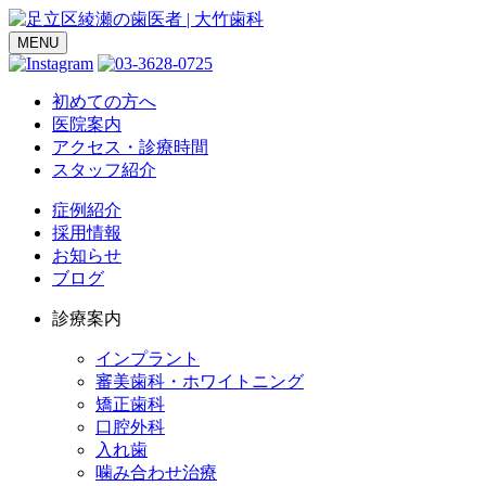
MENU
初めての方へ
医院案内
アクセス・診療時間
スタッフ紹介
症例紹介
採用情報
お知らせ
ブログ
診療案内
インプラント
審美歯科・ホワイトニング
矯正歯科
口腔外科
入れ歯
噛み合わせ治療