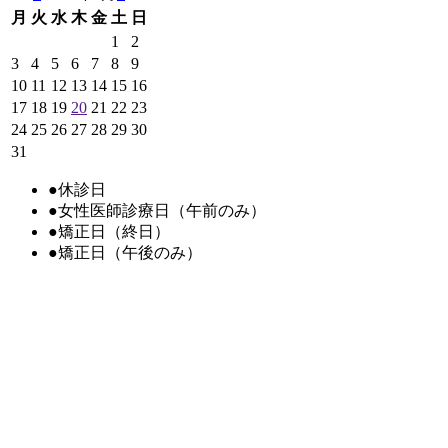
月
火
水
木
金
土
日
1
2
3
4
5
6
7
8
9
10
11
12
13
14
15
16
17
18
19
20
21
22
23
24
25
26
27
28
29
30
31
●
休診日
●
女性医師診療日（午前のみ）
●
矯正日（終日）
●
矯正日（午後のみ）