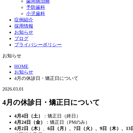
歯周病治療
予防歯科
小児歯科
症例紹介
採用情報
お知らせ
ブログ
プライバシーポリシー
お知らせ
HOME
お知らせ
4月の休診日・矯正日について
2026.03.01
4月の休診日・矯正日について
4月4日（土）
：矯正日（終日）
4
月24日（金）
：矯正日（PMのみ）
4
月2日（
木
）
、
6日（月）、7日（火）、9日（木）、13